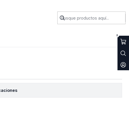
ola 2020 5m
0
caciones