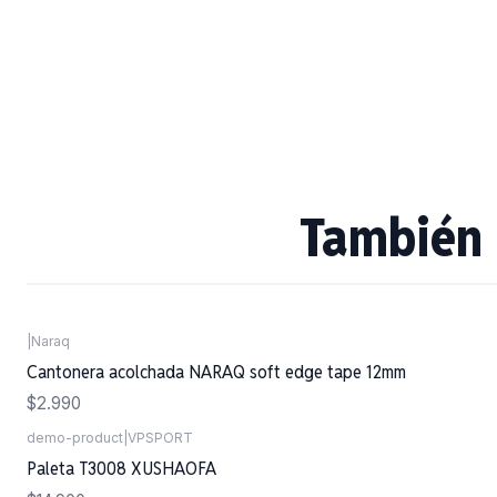
También 
|
Naraq
Cantonera acolchada NARAQ soft edge tape 12mm
$2.990
demo-product
|
VPSPORT
Agotado
Paleta T3008 XUSHAOFA