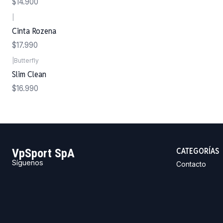
$14.900
|
Cinta Rozena
$17.990
|
Butterfly
Slim Clean
$16.990
CATEGORÍAS
VpSport SpA
Síguenos
Contacto