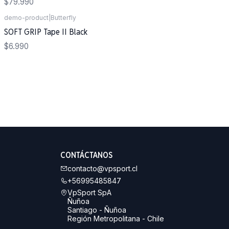
$79.990
demo-product
|
Butterfly
SOFT GRIP Tape II Black
$6.990
CONTÁCTANOS
contacto@vpsport.cl
+56995485847
VpSport SpA
Ñuñoa
Santiago - Ñuñoa
Región Metropolitana - Chile