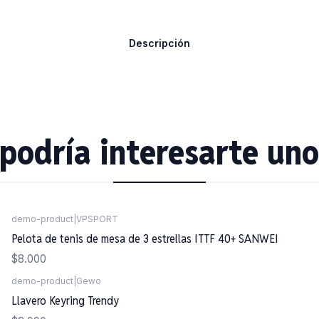
Descripción
podría interesarte uno
demo-product
|
VPSPORT
Agotado
Pelota de tenis de mesa de 3 estrellas ITTF 40+ SANWEI
$8.000
demo-product
|
Gewo
Llavero Keyring Trendy