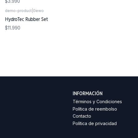
$3.990
demo-product
|
Gewo
Agotado
HydroTec Rubber Set
$11.990
INFORMACIÓN
Términos y Condiciones
Política de reembolso
Contacto
Política de privacidad