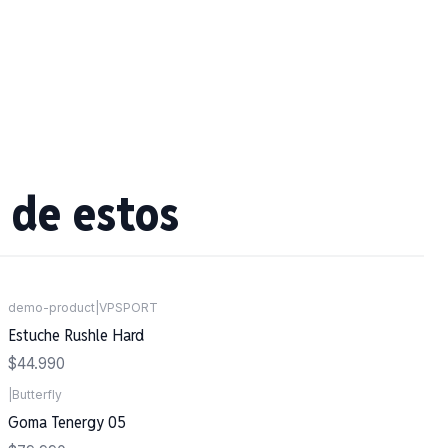
 de estos
demo-product
|
VPSPORT
Agotado
Estuche Rushle Hard
$44.990
|
Butterfly
Goma Tenergy 05