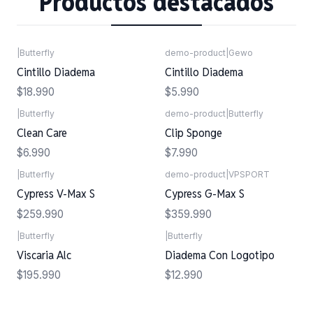
Productos destacados
|
Butterfly
demo-product
|
Gewo
Cintillo Diadema
Cintillo Diadema
$18.990
$5.990
|
Butterfly
demo-product
|
Butterfly
Clean Care
Clip Sponge
$6.990
$7.990
|
Butterfly
demo-product
|
VPSPORT
Agotado
Agotado
Cypress V-Max S
Cypress G-Max S
$259.990
$359.990
|
Butterfly
|
Butterfly
Viscaria Alc
Diadema Con Logotipo
$195.990
$12.990