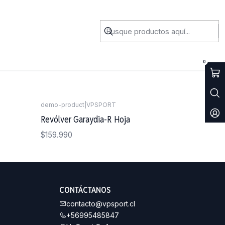
0
demo-product
|
VPSPORT
Revólver Garaydia-R Hoja
$159.990
CONTÁCTANOS
contacto@vpsport.cl
+56995485847