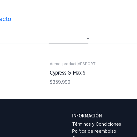
Inicio
Maderos
Maderos Japones
acto
Maderos Japones
demo-product
|
VPSPORT
Agotado
Cypress G-Max S
$359.990
INFORMACIÓN
Términos y Condiciones
Política de reembolso