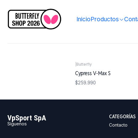
Inicio
Productos
Cont
|
Butterfly
Agotado
Cypress V-Max S
$259.990
CATEGORÍAS
VpSport SpA
Síguenos
Contacto