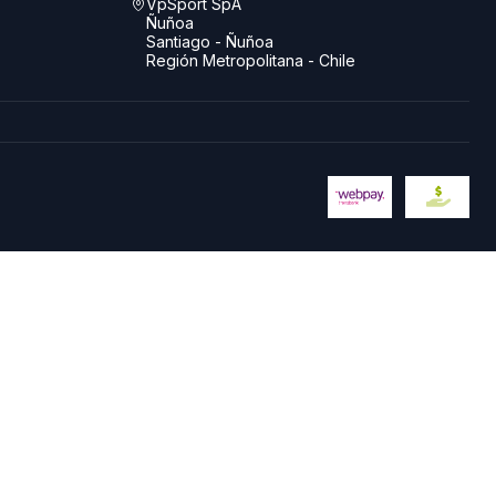
VpSport SpA
Ñuñoa
Santiago - Ñuñoa
Región Metropolitana - Chile