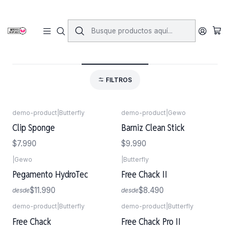
Inicio
Accesorios
Pegamentos
Pegamentos
FILTROS
demo-product
|
Butterfly
demo-product
|
Gewo
Clip Sponge
Barniz Clean Stick
$7.990
$9.990
|
Gewo
|
Butterfly
Pegamento HydroTec
Free Chack II
$11.990
$8.490
desde
desde
demo-product
|
Butterfly
demo-product
|
Butterfly
Agotado
Free Chack
Free Chack Pro II