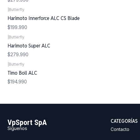
|
Butterfly
Harimoto Innerforce ALC CS Blade
$199.990
|
Butterfly
Harimoto Super ALC
$279.990
|
Butterfly
Timo Boll ALC
$194.990
CATEGORÍAS
VpSport SpA
Síguenos
Contacto