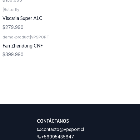
|
Butterfly
Viscaria Super ALC
$279.990
demo-product
|
VPSPORT
Agotado
Fan Zhendong CNF
$399.990
CONTÁCTANOS
contacto@vpsport.cl
+56995485847