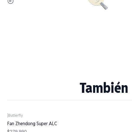
También 
|
Butterfly
Fan Zhendong Super ALC
$279.990