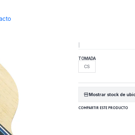
Inicio
Maderos
Maderos Lapiceros
Fan Zhendong Super ALC C
acto
Fan Zhen
|
TOMADA
CS
Mostrar stock de ubi
COMPARTIR ESTE PRODUCTO