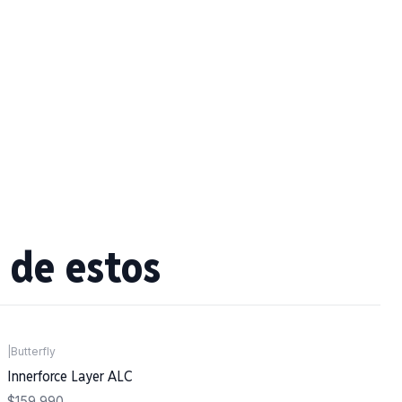
 de estos
|
Butterfly
Innerforce Layer ALC
$159.990