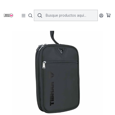
Inicio
Funda doble Tibhar Macao