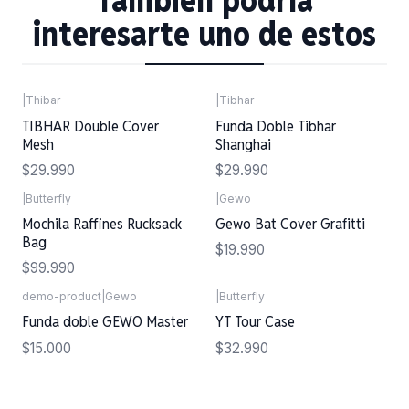
También podría
interesarte uno de estos
|
Thibar
|
Tibhar
TIBHAR Double Cover
Funda Doble Tibhar
Mesh
Shanghai
$29.990
$29.990
|
Butterfly
|
Gewo
Mochila Raffines Rucksack
Gewo Bat Cover Grafitti
Bag
$19.990
$99.990
demo-product
|
Gewo
|
Butterfly
Agotado
Funda doble GEWO Master
YT Tour Case
$15.000
$32.990