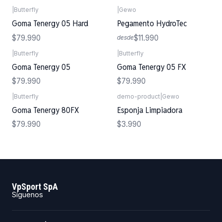
|
Butterfly
|
Gewo
Goma Tenergy 05 Hard
Pegamento HydroTec
$79.990
$11.990
desde
|
Butterfly
|
Butterfly
Goma Tenergy 05
Goma Tenergy 05 FX
$79.990
$79.990
|
Butterfly
demo-product
|
Gewo
Goma Tenergy 80FX
Esponja Limpiadora
$79.990
$3.990
VpSport SpA
Síguenos