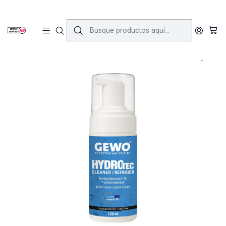
Inicio
Accesorios
Cuidado de tu Paleta
HydroTec cleaning foam