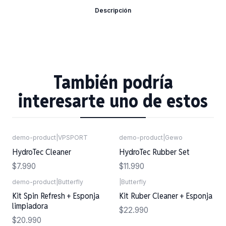
Descripción
También podría
interesarte uno de estos
demo-product
|
VPSPORT
demo-product
|
Gewo
Agotado
HydroTec Cleaner
HydroTec Rubber Set
$7.990
$11.990
demo-product
|
Butterfly
|
Butterfly
Kit Spin Refresh + Esponja
Kit Ruber Cleaner + Esponja
limpiadora
$22.990
$20.990