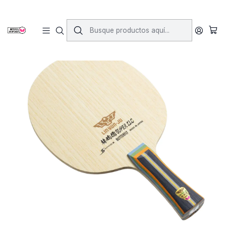
Inicio
Maderos
Maderos Clasicos
Lin Yun-Ju Super ZLC