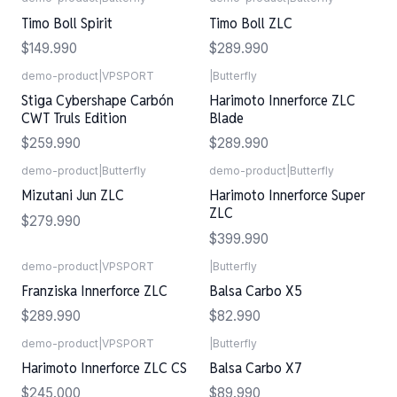
Timo Boll Spirit
Timo Boll ZLC
$149.990
$289.990
demo-product
|
VPSPORT
|
Butterfly
Stiga Cybershape Carbón
Harimoto Innerforce ZLC
CWT Truls Edition
Blade
$259.990
$289.990
demo-product
|
Butterfly
demo-product
|
Butterfly
Agotado
Agotado
Mizutani Jun ZLC
Harimoto Innerforce Super
ZLC
$279.990
$399.990
demo-product
|
VPSPORT
|
Butterfly
Agotado
Franziska Innerforce ZLC
Balsa Carbo X5
$289.990
$82.990
demo-product
|
VPSPORT
|
Butterfly
Agotado
Harimoto Innerforce ZLC CS
Balsa Carbo X7
$245.000
$89.990