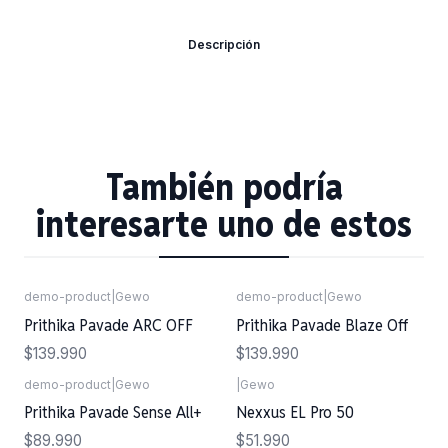
Descripción
También podría
interesarte uno de estos
demo-product
|
Gewo
demo-product
|
Gewo
Prithika Pavade ARC OFF
Prithika Pavade Blaze Off
$139.990
$139.990
demo-product
|
Gewo
|
Gewo
Prithika Pavade Sense All+
Nexxus EL Pro 50
$89.990
$51.990