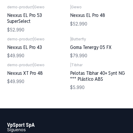
demo-product
|
Gewo
|
Gewo
Nexxus EL Pro 53
Nexxus EL Pro 48
SuperSelect
$52.990
$52.990
demo-product
|
Gewo
|
Butterfly
Nexxus EL Pro 43
Goma Tenergy 05 FX
$49.990
$79.990
demo-product
|
Gewo
|
Tibhar
Nexxus XT Pro 48
Pelotas Tibhar 40+ Synt NG
*** Plástico ABS
$49.990
$5.990
VpSport SpA
Síguenos