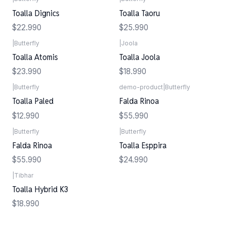
Agotado
Toalla Dignics
Toalla Taoru
$22.990
$25.990
|
Butterfly
|
Joola
Toalla Atomis
Toalla Joola
$23.990
$18.990
|
Butterfly
demo-product
|
Butterfly
Toalla Paled
Falda Rinoa
$12.990
$55.990
|
Butterfly
|
Butterfly
Falda Rinoa
Toalla Esppira
$55.990
$24.990
|
Tibhar
Toalla Hybrid K3
$18.990