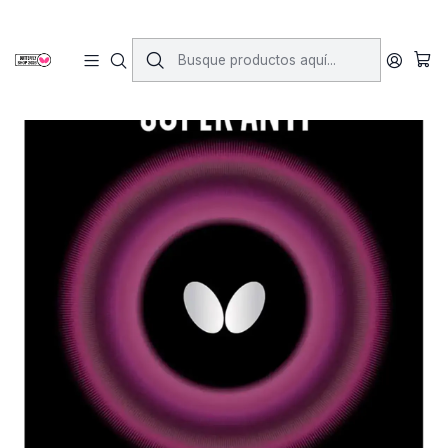
Inicio
Gomas
Anti-topspin
Super anti Tospin