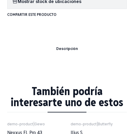
Mostrar stock de ubicaciones
COMPARTIR ESTE PRODUCTO
Descripción
También podría
interesarte uno de estos
demo-product
|
Gewo
demo-product
|
Butterfly
Nexxus EL Pro 43
Ilius S