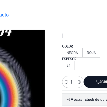
Inicio
Gomas
Gomas Lisas
Goma Tenergy 64
acto
Goma Ten
|
COLOR
NEGRA
ROJA
ESPESOR
2.1
AGR
Cantidad
Mostrar stock de ubi