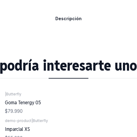
Descripción
podría interesarte uno
|
Butterfly
Goma Tenergy 05
$79.990
demo-product
|
Butterfly
Imparcial XS