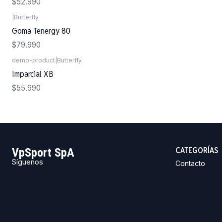
$52.990
|
Butterfly
Goma Tenergy 80
$79.990
demo-product
|
Butterfly
Imparcial XB
$55.990
CATEGORÍAS
VpSport SpA
Síguenos
Contacto