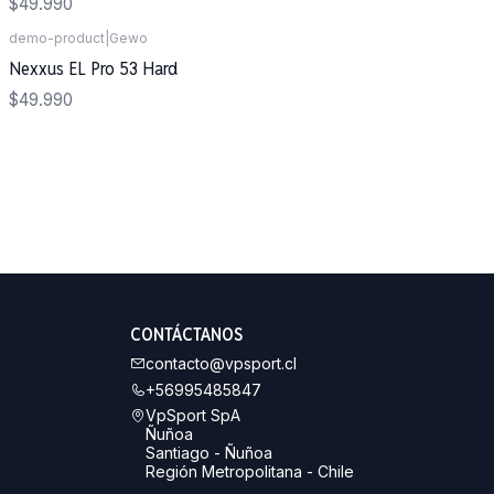
$49.990
demo-product
|
Gewo
Nexxus EL Pro 53 Hard
$49.990
CONTÁCTANOS
contacto@vpsport.cl
+56995485847
VpSport SpA
Ñuñoa
Santiago - Ñuñoa
Región Metropolitana - Chile