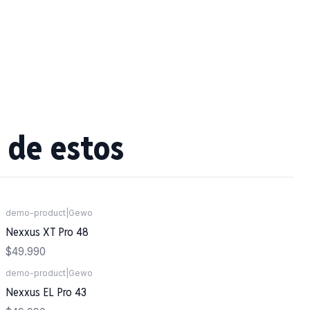
 de estos
demo-product
|
Gewo
Nexxus XT Pro 48
$49.990
demo-product
|
Gewo
Nexxus EL Pro 43