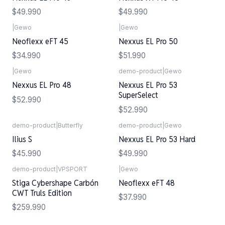
$49.990
$49.990
|
Gewo
|
Gewo
Neoflexx eFT 45
Nexxus EL Pro 50
$34.990
$51.990
|
Gewo
demo-product
|
Gewo
Nexxus EL Pro 48
Nexxus EL Pro 53
SuperSelect
$52.990
$52.990
demo-product
|
Butterfly
demo-product
|
Gewo
Ilius S
Nexxus EL Pro 53 Hard
$45.990
$49.990
demo-product
|
VPSPORT
|
Gewo
Stiga Cybershape Carbón
Neoflexx eFT 48
CWT Truls Edition
$37.990
$259.990