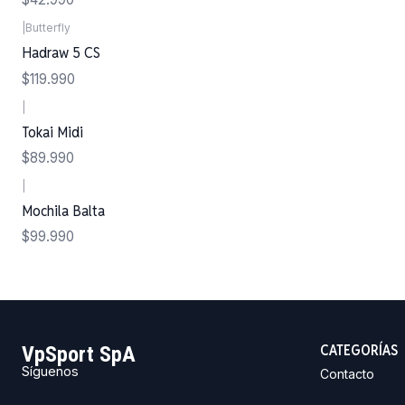
|
Butterfly
Hadraw 5 CS
$119.990
|
Tokai Midi
$89.990
|
Mochila Balta
$99.990
CATEGORÍAS
VpSport SpA
Síguenos
Contacto