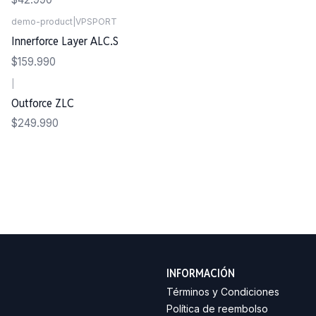
demo-product
|
VPSPORT
Agotado
Innerforce Layer ALC.S
$159.990
|
Outforce ZLC
$249.990
INFORMACIÓN
Términos y Condiciones
Política de reembolso