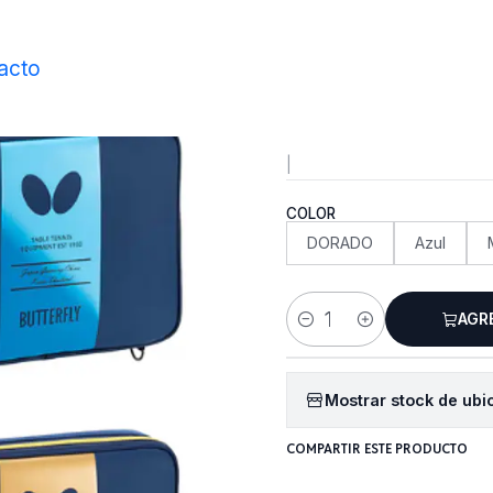
Inicio
Accesorios
Estuches
BG Case
acto
BG Case
|
COLOR
DORADO
Azul
AGR
Cantidad
Mostrar stock de ubi
COMPARTIR ESTE PRODUCTO