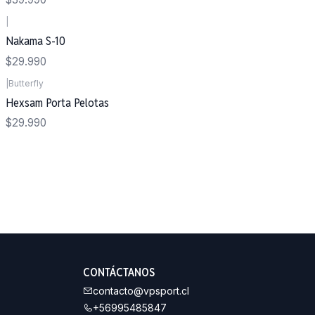
|
Nakama S-10
$29.990
|
Butterfly
Hexsam Porta Pelotas
$29.990
CONTÁCTANOS
contacto@vpsport.cl
+56995485847