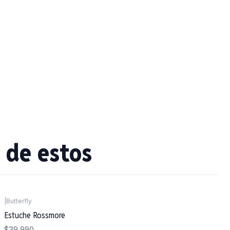
 de estos
|
Butterfly
Estuche Rossmore
$39.990