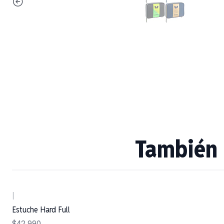
También 
|
Estuche Hard Full
$42.990