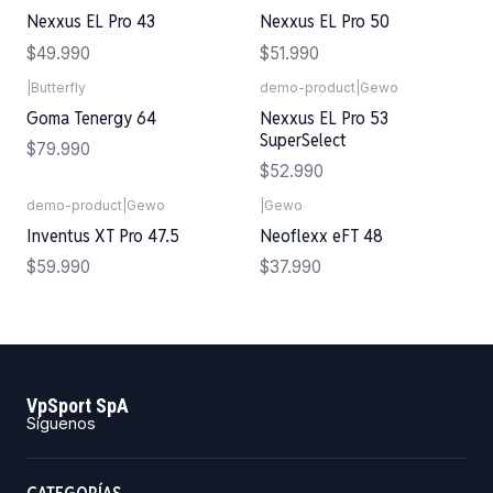
Nexxus EL Pro 43
Nexxus EL Pro 50
$49.990
$51.990
|
Butterfly
demo-product
|
Gewo
Goma Tenergy 64
Nexxus EL Pro 53
SuperSelect
$79.990
$52.990
demo-product
|
Gewo
|
Gewo
Inventus XT Pro 47.5
Neoflexx eFT 48
$59.990
$37.990
VpSport SpA
Síguenos