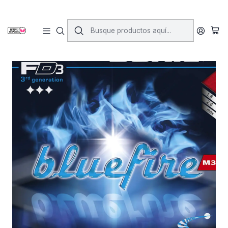
Inicio
Gomas
Gomas Lisas
Bluefire M3