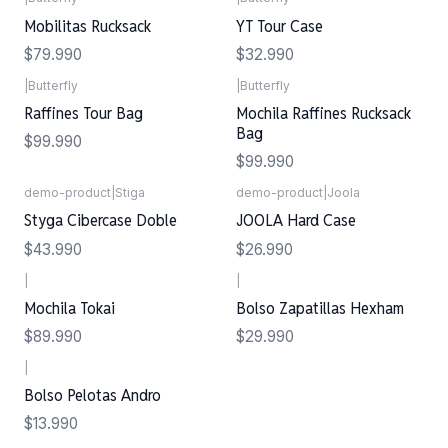
Mobilitas Rucksack
YT Tour Case
$79.990
$32.990
|
Butterfly
|
Butterfly
Raffines Tour Bag
Mochila Raffines Rucksack
Bag
$99.990
$99.990
demo-product
|
Stiga
demo-product
|
Joola
Styga Cibercase Doble
JOOLA Hard Case
$43.990
$26.990
|
|
Mochila Tokai
Bolso Zapatillas Hexham
$89.990
$29.990
|
Bolso Pelotas Andro
$13.990