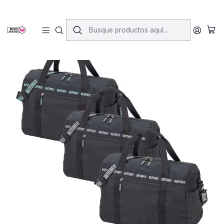
Inicio
Accesorios
Bolsos y Mochilas
Bolso Musta Light