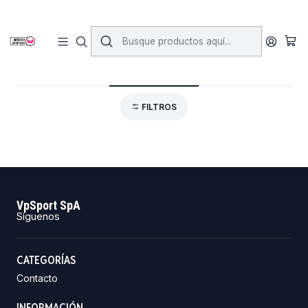
Inicio
Accesorios
Cuidado de tu Paleta
Cuidado de tu Paleta
FILTROS
VpSport SpA
Síguenos
CATEGORÍAS
Contacto
INFORMACIÓN