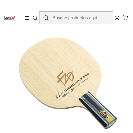
Inicio
Maderos
Maderos Lapiceros
Fan zhendong super ZLC CS