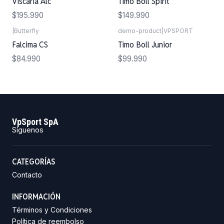
Viscaria Alc
Timo Boll Spirit
$195.990
$149.990
|
Butterfly
demo-product
|
VPSPORT
Agotado
Falcima CS
Timo Boll Junior
$84.990
$99.990
VpSport SpA
Síguenos
CATEGORÍAS
Contacto
INFORMACIÓN
Términos y Condiciones
Política de reembolso