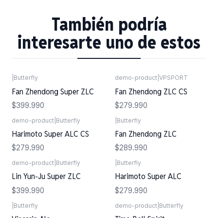
También podría
interesarte uno de estos
|
Butterfly
demo-product
|
VPSPORT
Agotado
Fan Zhendong Super ZLC
Fan Zhendong ZLC CS
$399.990
$279.990
demo-product
|
Butterfly
|
Butterfly
Agotado
Harimoto Super ALC CS
Fan Zhendong ZLC
$279.990
$289.990
demo-product
|
Butterfly
|
Butterfly
Lin Yun-Ju Super ZLC
Harimoto Super ALC
$399.990
$279.990
|
Butterfly
demo-product
|
Butterfly