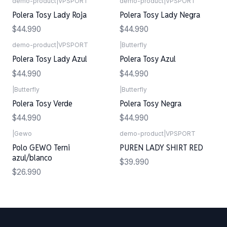
demo-product
|
VPSPORT
demo-product
|
VPSPORT
Polera Tosy Lady Roja
Polera Tosy Lady Negra
$44.990
$44.990
demo-product
|
VPSPORT
|
Butterfly
Polera Tosy Lady Azul
Polera Tosy Azul
$44.990
$44.990
|
Butterfly
|
Butterfly
Polera Tosy Verde
Polera Tosy Negra
$44.990
$44.990
|
Gewo
demo-product
|
VPSPORT
Polo GEWO Terni
PUREN LADY SHIRT RED
azul/blanco
$39.990
$26.990