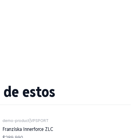
 de estos
demo-product
|
VPSPORT
Agotado
Franziska Innerforce ZLC
$289.990