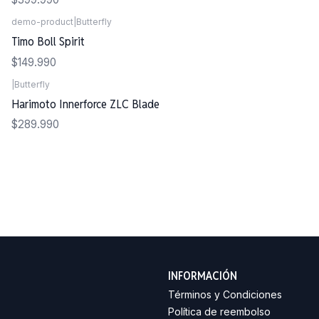
demo-product
|
Butterfly
Timo Boll Spirit
$149.990
|
Butterfly
Harimoto Innerforce ZLC Blade
$289.990
INFORMACIÓN
Términos y Condiciones
Política de reembolso