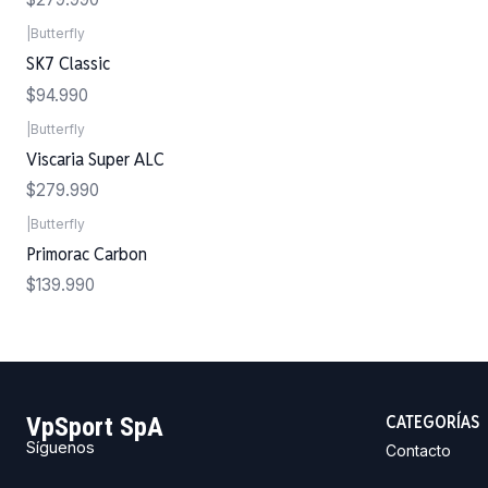
|
Butterfly
SK7 Classic
$94.990
|
Butterfly
Viscaria Super ALC
$279.990
|
Butterfly
Primorac Carbon
$139.990
CATEGORÍAS
VpSport SpA
Síguenos
Contacto