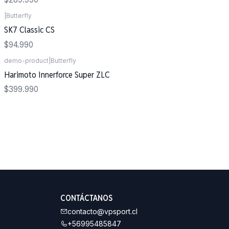
|
Butterfly
SK7 Classic CS
$94.990
demo-product
|
Butterfly
Agotado
Harimoto Innerforce Super ZLC
$399.990
CONTÁCTANOS
contacto@vpsport.cl
+56995485847