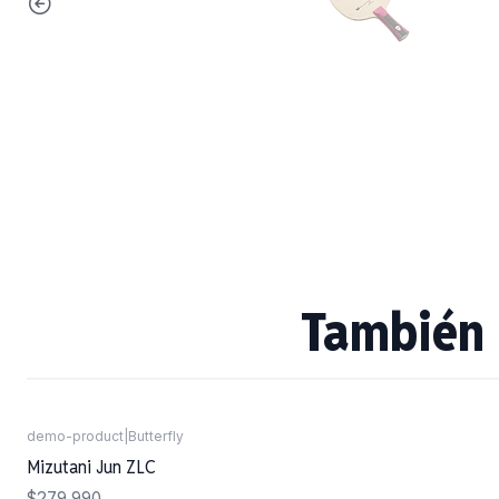
También 
demo-product
|
Butterfly
Agotado
Mizutani Jun ZLC
$279.990