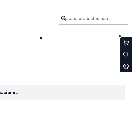
 Jun Super ZLC
0
caciones