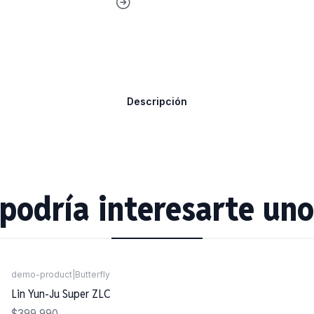
Descripción
podría interesarte uno
demo-product
|
Butterfly
Lin Yun-Ju Super ZLC
$399.990