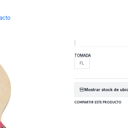
Inicio
Maderos
Maderos Clasicos
Mizutani Jun Super ZLC
acto
Mizutani
|
TOMADA
FL
Mostrar stock de ubi
COMPARTIR ESTE PRODUCTO