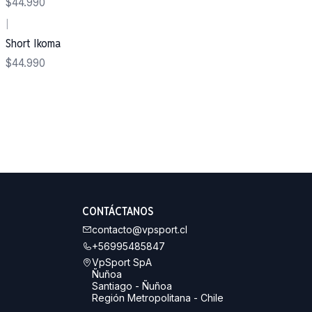
$44.990
|
Short Ikoma
$44.990
CONTÁCTANOS
contacto@vpsport.cl
+56995485847
VpSport SpA
Ñuñoa
Santiago - Ñuñoa
Región Metropolitana - Chile