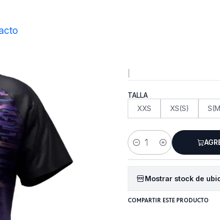
Inicio
Vestimenta
Poleras
Polera Kireal Black
acto
Polera Ki
|
TALLA
XXS
XS(S)
S(M
AGR
Cantidad
Mostrar stock de ubi
COMPARTIR ESTE PRODUCTO