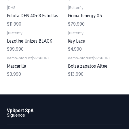
|
DHS
|
Butterfly
Pelota DHS 40+ 3 Estrellas
Goma Tenergy 05
$11.990
$79.990
|
Butterfly
|
Butterfly
Lezoline Unizes BLACK
Key Lace
$99.990
$4.990
demo-product
|
VPSPORT
demo-product
|
VPSPORT
Mascarilla
Bolsa zapatos Altee
$3.990
$13.990
VpSport SpA
Síguenos