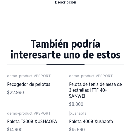
Descripción
También podría
interesarte uno de estos
demo-product
|
VPSPORT
demo-product
|
VPSPORT
Agotado
Recogedor de pelotas
Pelota de tenis de mesa de
3 estrellas ITTF 40+
$22.990
SANWEI
$8.000
demo-product
|
VPSPORT
|
Xushaofa
Agotado
Paleta T3008 XUSHAOFA
Paleta 4008 Xushaofa
$14.900
$15.990