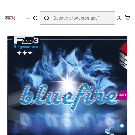
Inicio
Gomas
Gomas Lisas
Bluefire M1