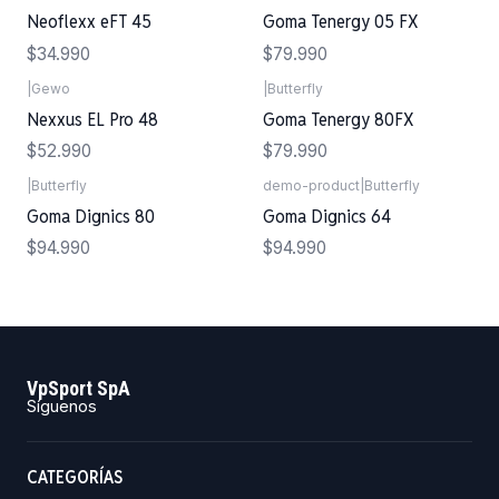
Neoflexx eFT 45
Goma Tenergy 05 FX
$34.990
$79.990
|
Gewo
|
Butterfly
Nexxus EL Pro 48
Goma Tenergy 80FX
$52.990
$79.990
|
Butterfly
demo-product
|
Butterfly
Goma Dignics 80
Goma Dignics 64
$94.990
$94.990
VpSport SpA
Síguenos
CATEGORÍAS