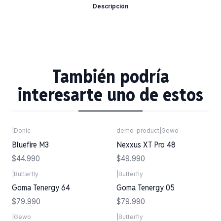
Descripción
También podría
interesarte uno de estos
|
Donic
demo-product
|
Gewo
Agotado
Bluefire M3
Nexxus XT Pro 48
$44.990
$49.990
|
Butterfly
|
Butterfly
Goma Tenergy 64
Goma Tenergy 05
$79.990
$79.990
|
Gewo
|
Butterfly