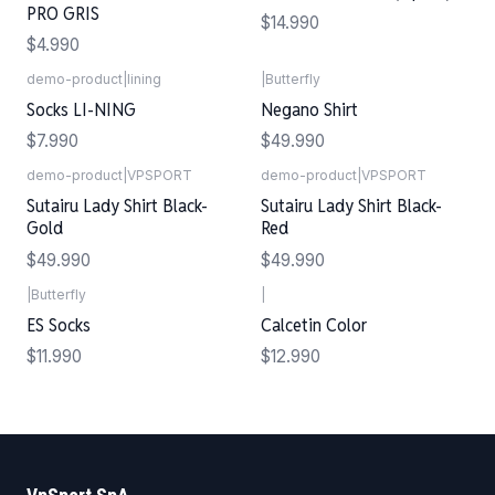
PRO GRIS
$14.990
$4.990
demo-product
|
lining
|
Butterfly
Socks LI-NING
Negano Shirt
$7.990
$49.990
demo-product
|
VPSPORT
demo-product
|
VPSPORT
Sutairu Lady Shirt Black-
Sutairu Lady Shirt Black-
Gold
Red
$49.990
$49.990
|
Butterfly
|
ES Socks
Calcetin Color
$11.990
$12.990