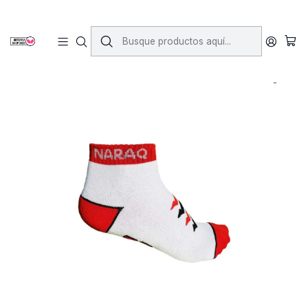
Inicio
Vestimenta
Calcetines
Calcetines NARAQ Tech PRO ROJO