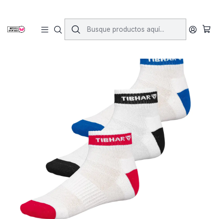
Inicio
Vestimenta
Calcetines
Calcetines Tibhar (3 pack)