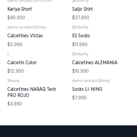
demo-product
|
VPSPORT
|
Butterfly
Agotado
Kariya Short
Saijo Shirt
$40.000
$37.990
demo-product
|
Victas
|
Butterfly
Calcetines Victas
ES Socks
$5.990
$11.990
|
|
Butterfly
Calcetin Color
Calcetines ALEMANIA
$12.990
$10.990
|
Naraq
demo-product
|
lining
Calcetines NARAQ Tech
Socks LI-NING
PRO ROJO
$7.990
$4.990