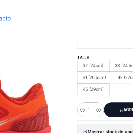
Inicio
Calzado
Lezoline levalis Red
acto
Lezoline 
|
TALLA
37 (24cm)
38 (24.5
41 (26.5cm)
42 (27
45 (29cm)
AGR
Cantidad
Mostrar stock de ubi