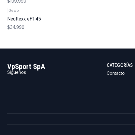
$109.990
|
Gewo
Neoflexx eFT 45
$34.990
CATEGORÍAS
VpSport SpA
Síguenos
Contacto