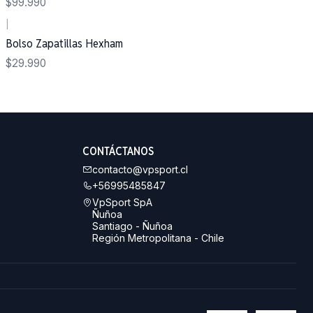
$99.990
|
Bolso Zapatillas Hexham
$29.990
CONTÁCTANOS
contacto@vpsport.cl
+56995485847
VpSport SpA
Ñuñoa
Santiago - Ñuñoa
Región Metropolitana - Chile