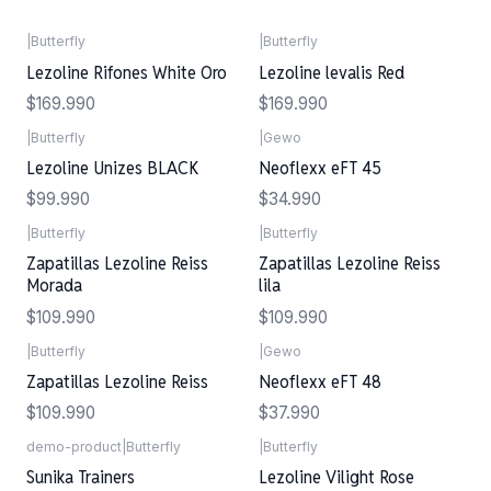
|
Butterfly
|
Butterfly
Lezoline Rifones White Oro
Lezoline levalis Red
$169.990
$169.990
|
Butterfly
|
Gewo
Lezoline Unizes BLACK
Neoflexx eFT 45
$99.990
$34.990
|
Butterfly
|
Butterfly
Zapatillas Lezoline Reiss
Zapatillas Lezoline Reiss
Morada
lila
$109.990
$109.990
|
Butterfly
|
Gewo
Zapatillas Lezoline Reiss
Neoflexx eFT 48
$109.990
$37.990
demo-product
|
Butterfly
|
Butterfly
Sunika Trainers
Lezoline Vilight Rose