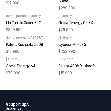
Blade
$12.000
$289.990
demo-product
|
Butterfly
|
Butterfly
Lin Yun-Ju Super ZLC
Goma Tenergy 05 FX
$399.990
$79.990
demo-product
|
VPSPORT
|
Butterfly
Agotado
Paleta Xushaofa 5008
Cypress V-Max S
$18.990
$259.990
|
Butterfly
|
Xushaofa
Goma Tenergy 64
Paleta 4008 Xushaofa
$79.990
$15.990
VpSport SpA
Síguenos