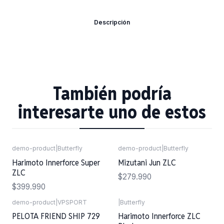
Descripción
También podría
interesarte uno de estos
demo-product
|
Butterfly
demo-product
|
Butterfly
Agotado
Agotado
Harimoto Innerforce Super
Mizutani Jun ZLC
ZLC
$279.990
$399.990
demo-product
|
VPSPORT
|
Butterfly
Agotado
PELOTA FRIEND SHIP 729
Harimoto Innerforce ZLC