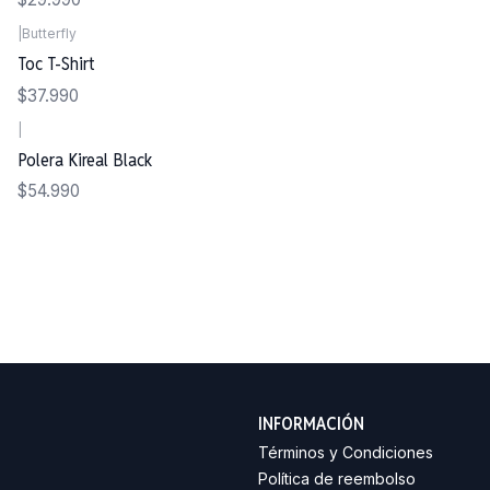
|
Butterfly
Toc T-Shirt
$37.990
|
Polera Kireal Black
$54.990
INFORMACIÓN
Términos y Condiciones
Política de reembolso