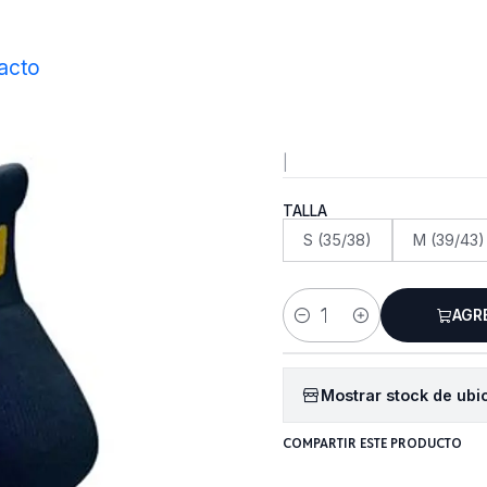
Inicio
Vestimenta
Calcetines
ES Socks
acto
ES Socks
|
TALLA
S (35/38)
M (39/43)
AGR
Cantidad
Mostrar stock de ubi
COMPARTIR ESTE PRODUCTO