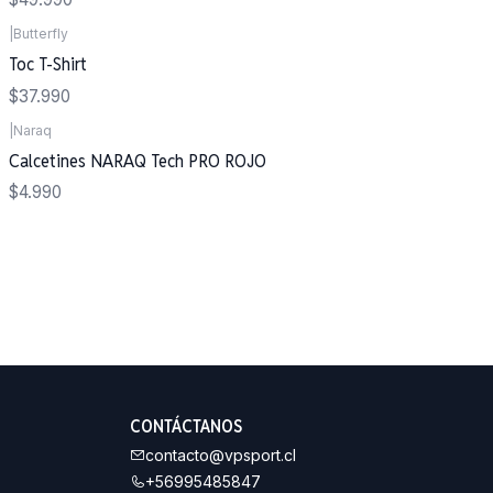
|
Butterfly
Toc T-Shirt
$37.990
|
Naraq
Calcetines NARAQ Tech PRO ROJO
$4.990
CONTÁCTANOS
contacto@vpsport.cl
+56995485847