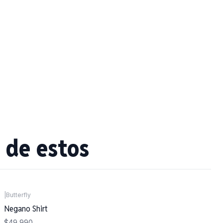
 de estos
|
Butterfly
Negano Shirt
$49.990