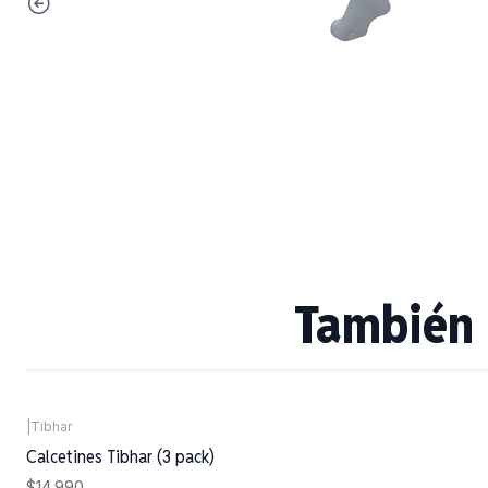
También 
|
Tibhar
Calcetines Tibhar (3 pack)
$14.990