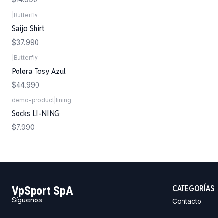
|
Butterfly
Saijo Shirt
$37.990
|
Butterfly
Polera Tosy Azul
$44.990
demo-product
|
lining
Socks LI-NING
$7.990
CATEGORÍAS
VpSport SpA
Síguenos
Contacto