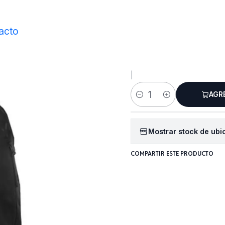
Inicio
Accesorios
Bolsos y Mochilas
Mochila Donic Traver
acto
Mochila D
|
AGR
Cantidad
Mostrar stock de ubi
COMPARTIR ESTE PRODUCTO