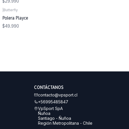
$29.990
|
Butterfly
Polera Playce
$49.990
CONTÁCTANOS
contacto@vpsport.cl
+56995485847
VpSport SpA
Ñuñoa
Santiago - Ñuñoa
Región Metropolitana - Chile