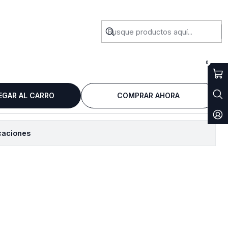
onic Traver
0
EGAR AL CARRO
COMPRAR AHORA
caciones