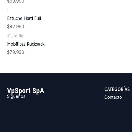
$99.990
|
Estuche Hard Full
$42.990
|
Butterfly
Mobilitas Rucksack
$79.990
CATEGORÍAS
VpSport SpA
Síguenos
Contacto