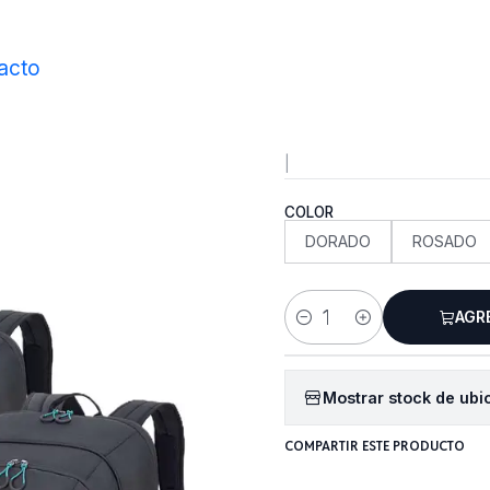
Inicio
Accesorios
Bolsos y Mochilas
Mochila Balta
acto
Mochila 
|
COLOR
DORADO
ROSADO
AGR
Cantidad
Mostrar stock de ubi
COMPARTIR ESTE PRODUCTO