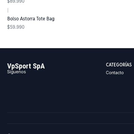
$89.990
|
Bolso Astorra Tote Bag
$59.990
CATEGORÍAS
VpSport SpA
Síguenos
Contacto