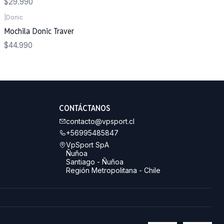
$29.990
|
Donic
Mochila Donic Traver
$44.990
CONTÁCTANOS
contacto@vpsport.cl
+56995485847
VpSport SpA
Ñuñoa
Santiago - Ñuñoa
Región Metropolitana - Chile