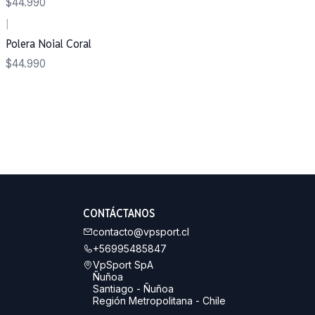
$44.990
|
Polera Noial Coral
$44.990
CONTÁCTANOS
contacto@vpsport.cl
+56995485847
VpSport SpA
Ñuñoa
Santiago - Ñuñoa
Región Metropolitana - Chile