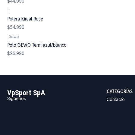
$44.990
|
Polera Kireal Rose
$54.990
|
Gewo
Polo GEWO Terni azul/blanco
$26.990
CATEGORÍAS
VpSport SpA
Síguenos
Contacto