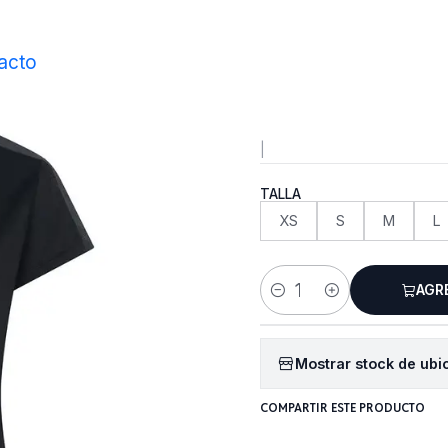
Inicio
Vestimenta
Poleras
Polera Ikoma Lady
acto
Polera I
|
TALLA
XS
S
M
L
AGR
Cantidad
Mostrar stock de ubi
COMPARTIR ESTE PRODUCTO