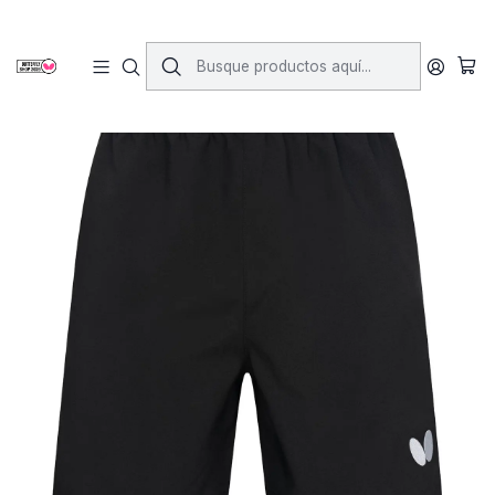
Inicio
Vestimenta
Shorts y Faldas
Short Ikoma